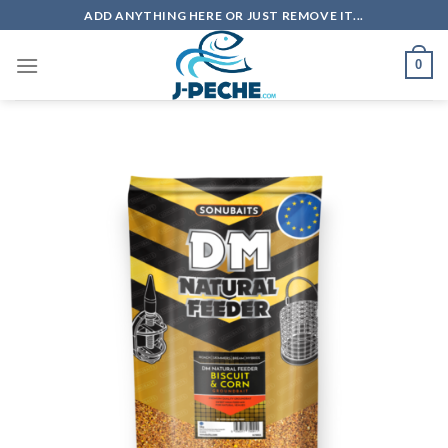
Skip
ADD ANYTHING HERE OR JUST REMOVE IT...
to
content
0