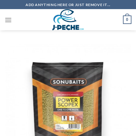
Skip
ADD ANYTHING HERE OR JUST REMOVE IT...
to
content
0