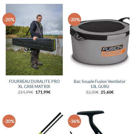
-20%
-20%
FOURREAU DURALITE PRO
Bac Souple Fusion Ventilator
XL CASE MATRIX
10L GURU
Le
Le
Le
Le
214,99
€
171,99
€
32,00
€
25,60
€
prix
prix
prix
prix
initial
actuel
initial
actuel
était :
est :
était :
est :
214,99€.
171,99€.
32,00€.
25,60€.
-30%
-36%