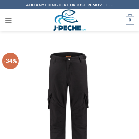
Skip
ADD ANYTHING HERE OR JUST REMOVE IT...
to
content
0
-34%