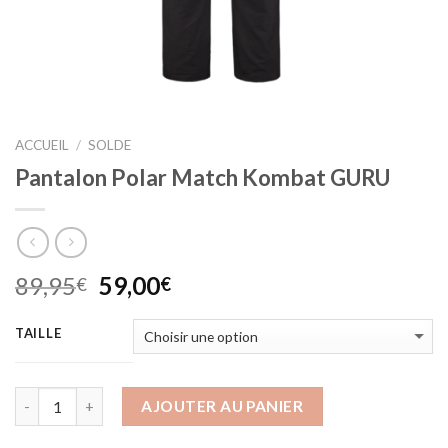
ACCUEIL
/
SOLDE
Pantalon Polar Match Kombat GURU
Le
Le
89,95
59,00
€
€
prix
prix
initial
actuel
TAILLE
était :
est :
89,95€.
59,00€.
AJOUTER AU PANIER