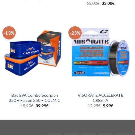
prix
prix
Le
Le
65,00
€
33,00
€
initial
actuel
prix
prix
était :
est :
initial
actuel
45,00€.
22,00€.
était :
est :
65,00€.
33,00€.
-13%
-23%
Bac EVA Combo Scorpion
VISORATE ACCELERATE
350 + Falcon 250 – COLMIC
CRESTA
Le
Le
Le
Le
45,90
€
39,99
€
12,99
€
9,99
€
prix
prix
prix
prix
initial
actuel
initial
actuel
était :
est :
était :
est :
45,90€.
39,99€.
12,99€.
9,99€.