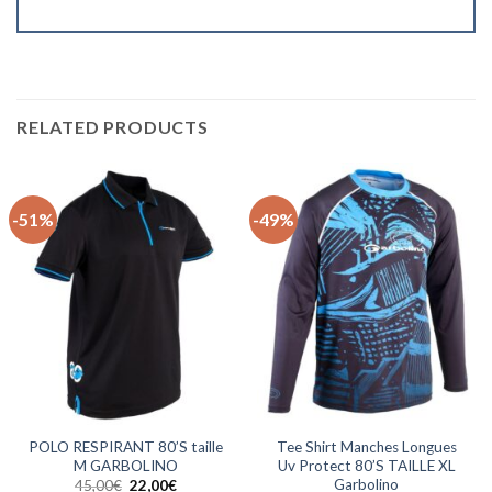
RELATED PRODUCTS
-51%
-49%
POLO RESPIRANT 80’S taille
Tee Shirt Manches Longues
M GARBOLINO
Uv Protect 80’S TAILLE XL
Garbolino
Le
Le
45,00
€
22,00
€