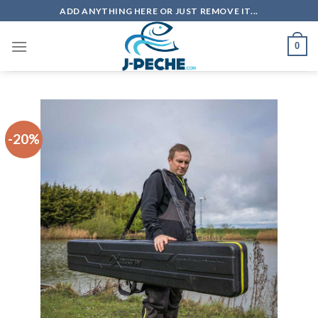
Skip
ADD ANYTHING HERE OR JUST REMOVE IT...
to
content
0
-20%