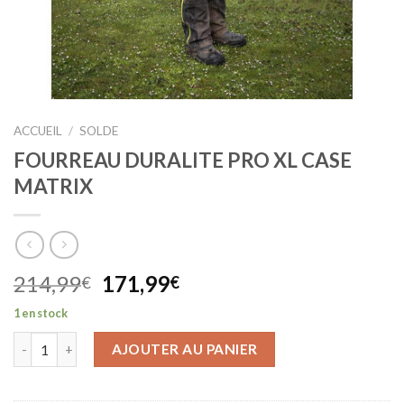
ACCUEIL
/
SOLDE
FOURREAU DURALITE PRO XL CASE
MATRIX
Le
Le
214,99
171,99
€
€
prix
prix
1 en stock
initial
actuel
était :
est :
AJOUTER AU PANIER
214,99€.
171,99€.