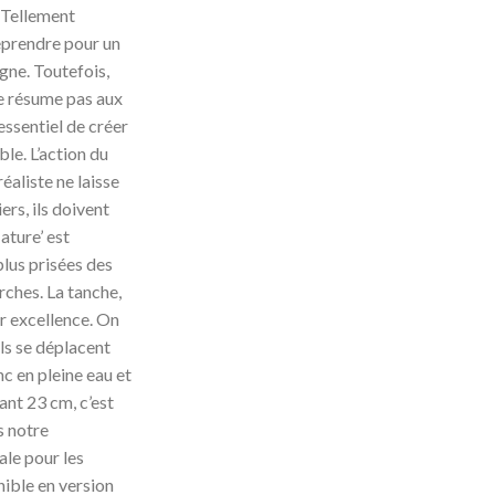
 Tellement
méprendre pour un
igne. Toutefois,
se résume pas aux
 essentiel de créer
ble. L’action du
éaliste ne laisse
ers, ils doivent
ature’ est
plus prisées des
rches. La tanche,
ar excellence. On
ils se déplacent
c en pleine eau et
ant 23 cm, c’est
s notre
ale pour les
ible en version