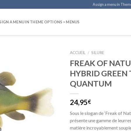
Assign a menu in Them
SIGN A MENU IN THEME OPTIONS > MENUS
ACCUEIL
/
SILURE
FREAK OF NAT
HYBRID GREEN
QUANTUM
24,95
€
Sous le slogan de ‘Freak of Na
présente une gamme de leurres
matière incroyablement souple