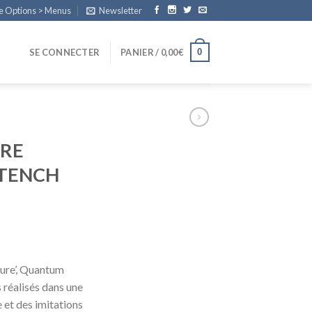
e Options > Menus
Newsletter
0
SE CONNECTER
PANIER /
0,00
€
URE
 TENCH
ture’, Quantum
 réalisés dans une
 et des imitations