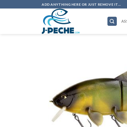
Skip
ADD ANYTHING HERE OR JUST REMOVE IT...
to
content
AS