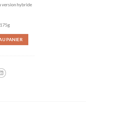
u version hybride
: 175g
AU PANIER