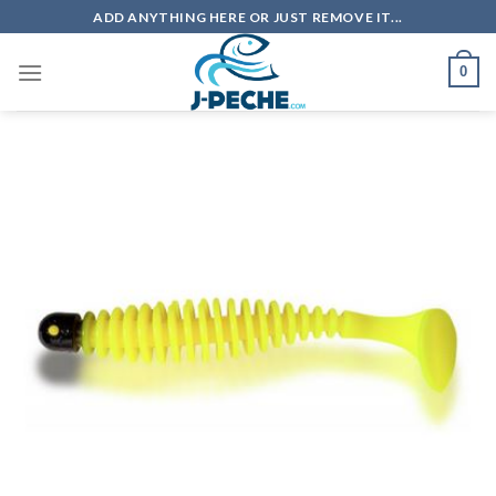
Skip
ADD ANYTHING HERE OR JUST REMOVE IT...
to
content
0