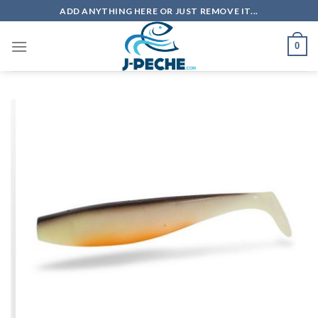
Skip
ADD ANYTHING HERE OR JUST REMOVE IT...
to
content
0