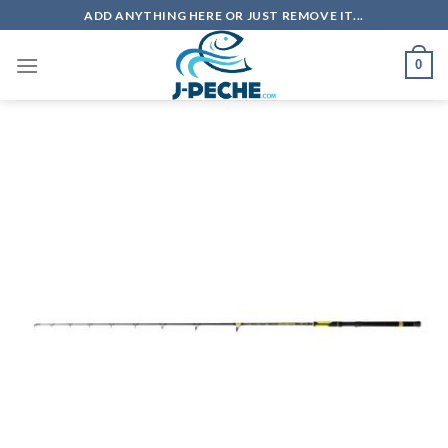
Skip
ADD ANYTHING HERE OR JUST REMOVE IT...
to
content
0