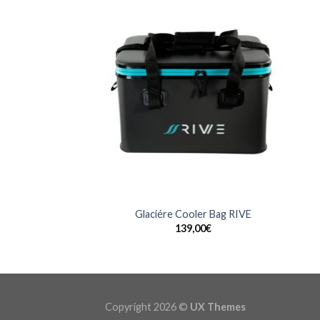
+
+
Glaciére Cooler Bag RIVE
139,00
€
Copyright 2026 ©
UX Themes