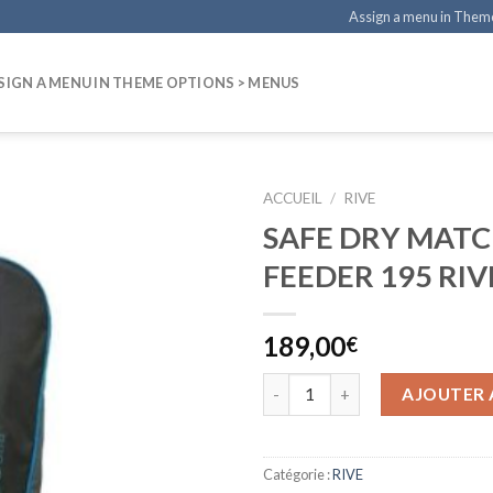
Assign a menu in Them
SIGN A MENU IN THEME OPTIONS > MENUS
ACCUEIL
/
RIVE
SAFE DRY MAT
FEEDER 195 RIV
189,00
€
AJOUTER 
Catégorie :
RIVE