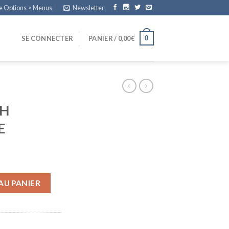
e Options > Menus
Newsletter
0
SE CONNECTER
PANIER /
0,00
€
CH
E
AU PANIER