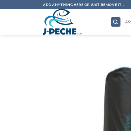
Skip
ADD ANYTHING HERE OR JUST REMOVE IT...
to
content
AS