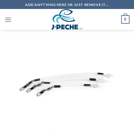
Skip
ADD ANYTHING HERE OR JUST REMOVE IT...
to
content
0