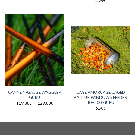
4,79
€
CANNE N-GAUGE WAGGLER
CAGE AMORCAGE CAGED
GURU
BAIT UP WINDOWS FEEDER
40+50G GURU
Plage
119,00
€
–
129,00
€
de
6,50
€
prix :
119,00€
à
129,00€