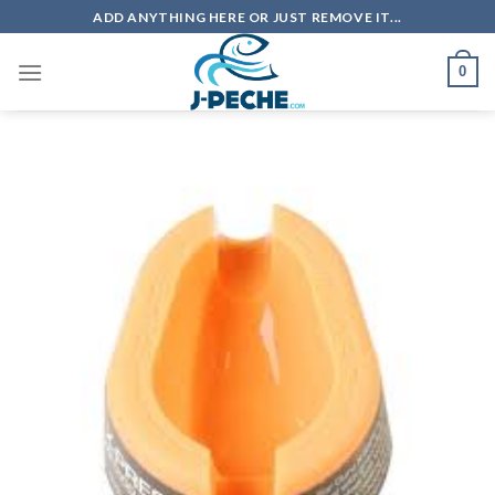
Skip
ADD ANYTHING HERE OR JUST REMOVE IT...
to
content
0