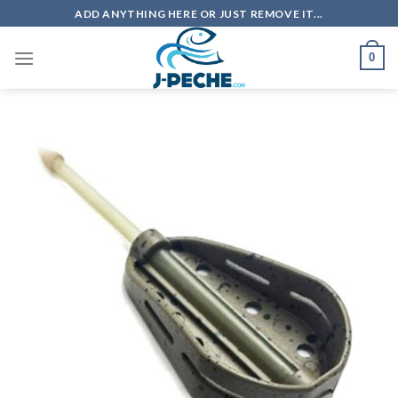
Skip
ADD ANYTHING HERE OR JUST REMOVE IT...
to
content
0