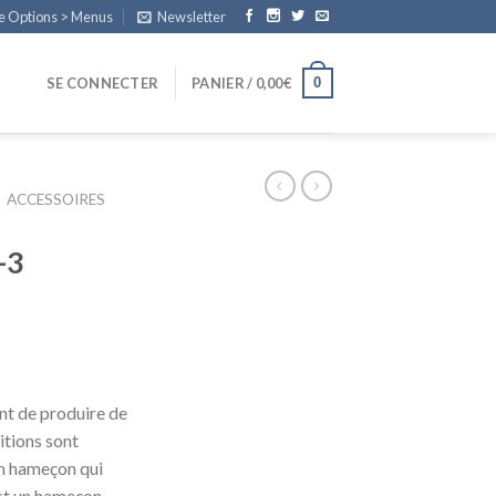
e Options > Menus
Newsletter
0
SE CONNECTER
PANIER /
0,00
€
ACCESSOIRES
-3
nt de produire de
itions sont
un hameçon qui
st un hameçon