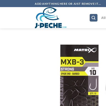
Skip
ADD ANYTHING HERE OR JUST REMOVE IT...
to
content
AS