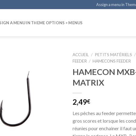
Assign a menu in Them
SIGN A MENU IN THEME OPTIONS > MENUS
ACCUEIL
/
PETITS MATÉRIELS
/
FEEDER
/
HAMECONS FEEDER
HAMECON MXB
MATRIX
2,49
€
Les pêches au feeder permette
gros scores et lorsque les cond
réunies pour enchainer il faut 
tienne la cadence. Le MXB-3 e