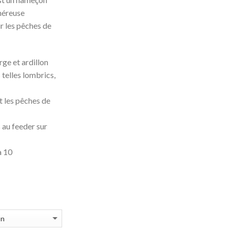
néreuse
 les pêches de
ge et ardillon
telles lombrics,
t les pêches de
 au feeder sur
à 10