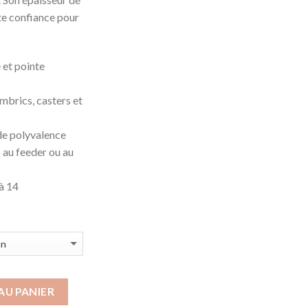
e confiance pour
et pointe
ombrics, casters et
de polyvalence
 au feeder ou au
 à 14
AU PANIER