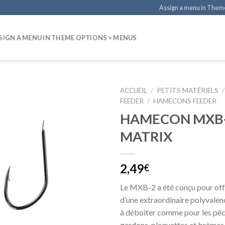
Assign a menu in Them
SIGN A MENU IN THEME OPTIONS > MENUS
ACCUEIL
/
PETITS MATÉRIELS
/
FEEDER
/
HAMECONS FEEDER
HAMECON MXB
MATRIX
2,49
€
Le MXB-2 a été conçu pour off
d’une extraordinaire polyvalen
à déboiter comme pour les pêc
gardons, plaquettes et brèmes.