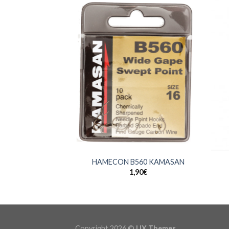
+
+
HAMECON B560 KAMASAN
1,90
€
Copyright 2026 ©
UX Themes