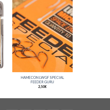
+
HAMECON LWGF SPECIAL
FEEDER GURU
2,50
€