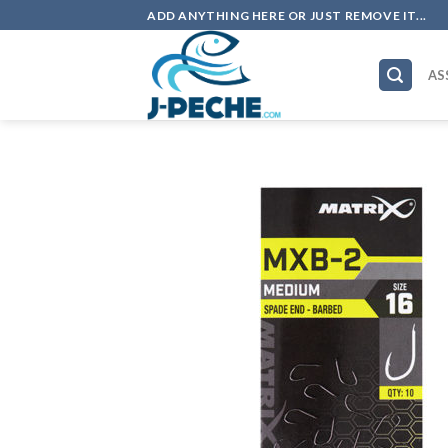
Skip
ADD ANYTHING HERE OR JUST REMOVE IT...
to
content
AS