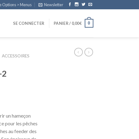
e Options > Menus
Newsletter
0
SE CONNECTER
PANIER /
0,00
€
ACCESSOIRES
-2
rir un hameçon
ce pour les pêches
hes au feeder des
 Son épaisseur de