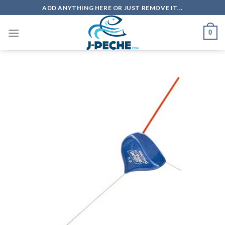
Skip
ADD ANYTHING HERE OR JUST REMOVE IT...
to
content
0