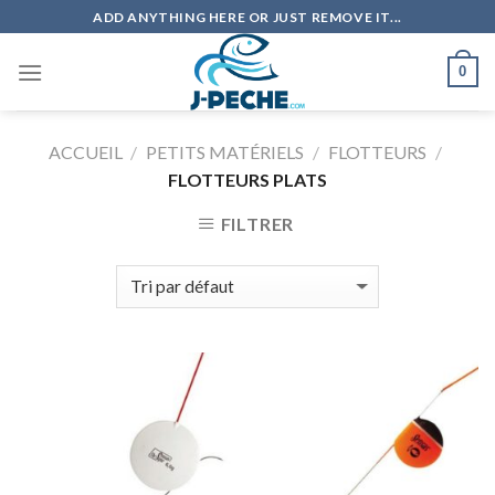
Skip
ADD ANYTHING HERE OR JUST REMOVE IT...
to
content
0
ACCUEIL
/
PETITS MATÉRIELS
/
FLOTTEURS
/
FLOTTEURS PLATS
FILTRER