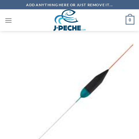
Skip
ADD ANYTHING HERE OR JUST REMOVE IT...
to
content
0