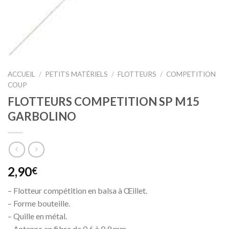
ACCUEIL
/
PETITS MATÉRIELS
/
FLOTTEURS
/
COMPETITION
COUP
FLOTTEURS COMPETITION SP M15
GARBOLINO
2,90
€
– Flotteur compétition en balsa à Œillet.
– Forme bouteille.
– Quille en métal.
– Antenne en fibre de 0,6 à 0,9 mm.