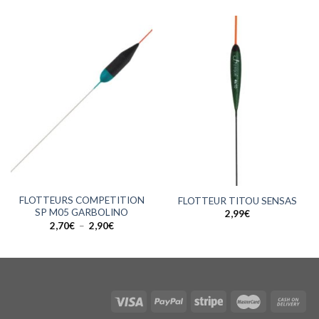
FLOTTEURS COMPETITION
FLOTTEUR TITOU SENSAS
SP M05 GARBOLINO
2,99
€
Plage
2,70
€
–
2,90
€
de
prix :
2,70€
à
2,90€