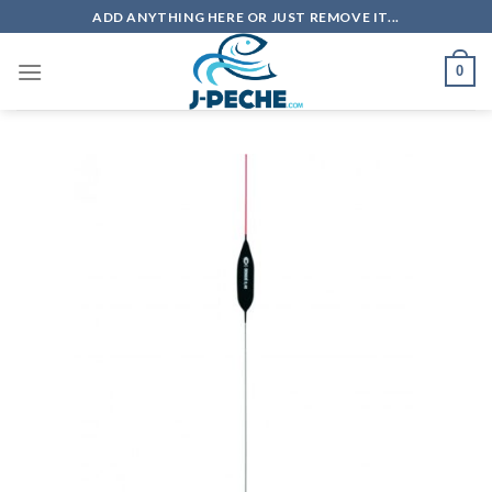
Skip
ADD ANYTHING HERE OR JUST REMOVE IT...
to
content
0