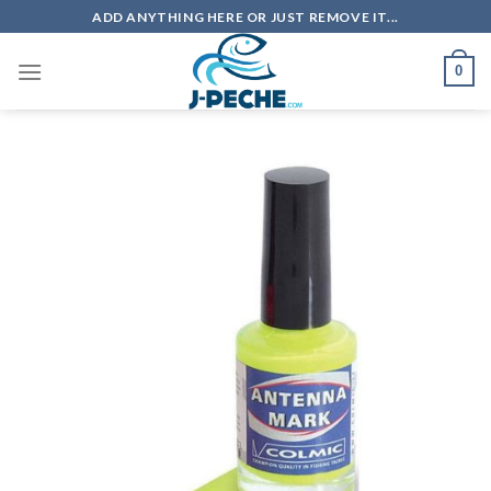
Skip
ADD ANYTHING HERE OR JUST REMOVE IT...
to
content
0