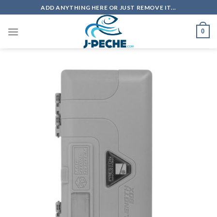
Skip
ADD ANYTHING HERE OR JUST REMOVE IT...
to
content
0