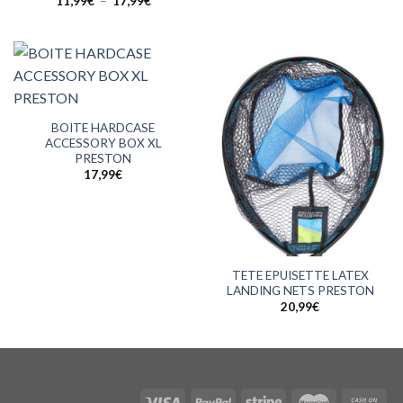
11,99
€
–
17,99
€
de
prix :
11,99€
à
17,99€
BOITE HARDCASE
ACCESSORY BOX XL
PRESTON
17,99
€
TETE EPUISETTE LATEX
LANDING NETS PRESTON
20,99
€