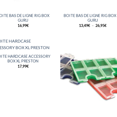
+
OITE BAS DE LIGNE RIG BOX
BOITE BAS DE LIGNE RIG BOX
GURU
GURU
Plage
16,99
€
13,49
€
–
26,95
€
de
prix :
13,49
à
26,95
OITE HARDCASE ACCESSORY
BOX XL PRESTON
17,99
€
+