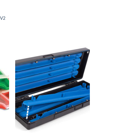
 V2
€
€
+