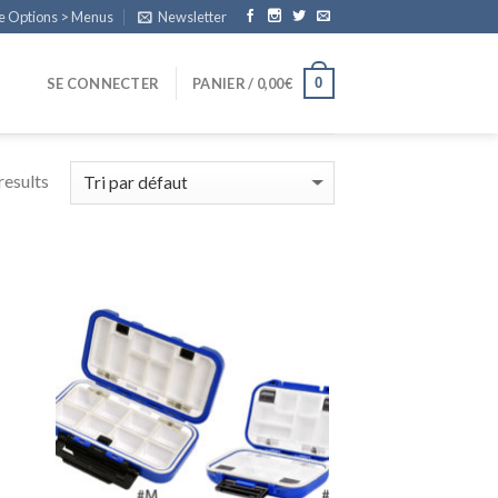
e Options > Menus
Newsletter
0
SE CONNECTER
PANIER /
0,00
€
results