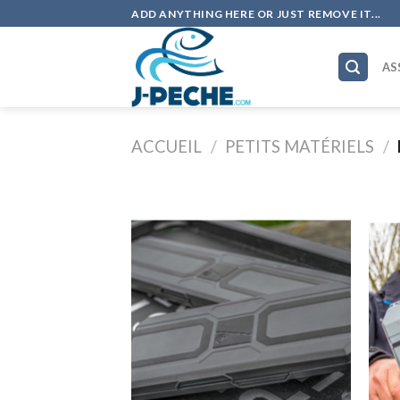
Skip
ADD ANYTHING HERE OR JUST REMOVE IT...
to
content
AS
ACCUEIL
/
PETITS MATÉRIELS
/