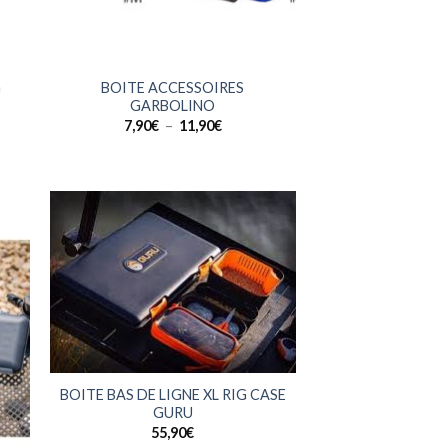
+
G
BOITE ACCESSOIRES
GARBOLINO
Plage
7,90
€
–
11,90
€
de
prix :
€
7,90€
à
€
11,90€
+
BOITE BAS DE LIGNE XL RIG CASE
GURU
55,90
€