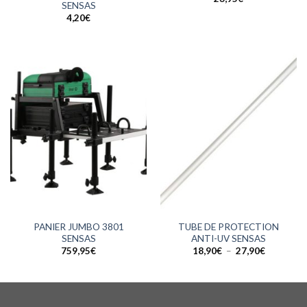
SENSAS
4,20
€
PANIER JUMBO 3801
TUBE DE PROTECTION
SENSAS
ANTI-UV SENSAS
Plage
759,95
€
18,90
€
–
27,90
€
de
prix :
18,90€
à
27,90€