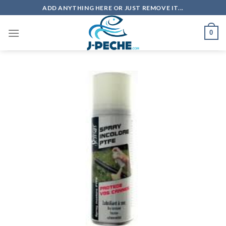
Skip
ADD ANYTHING HERE OR JUST REMOVE IT...
to
content
0