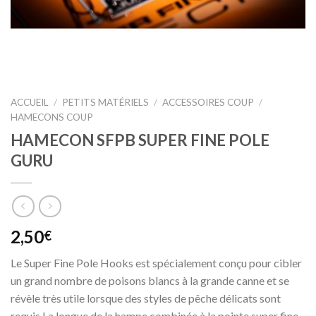
ACCUEIL
/
PETITS MATÉRIELS
/
ACCESSOIRES COUP
/
HAMECONS COUP
HAMECON SFPB SUPER FINE POLE
GURU
2,50
€
Le Super Fine Pole Hooks est spécialement conçu pour cibler
un grand nombre de poisons blancs à la grande canne et se
révèle très utile lorsque des styles de pêche délicats sont
requis.La longue de la hampe combinée à la pointe super fine