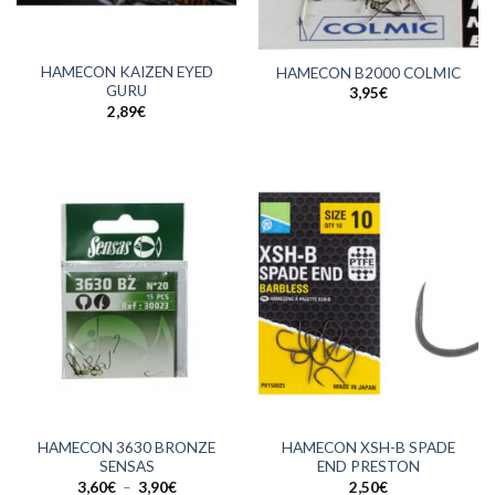
HAMECON KAIZEN EYED
HAMECON B2000 COLMIC
GURU
3,95
€
2,89
€
HAMECON 3630 BRONZE
HAMECON XSH-B SPADE
SENSAS
END PRESTON
Plage
3,60
€
–
3,90
€
2,50
€