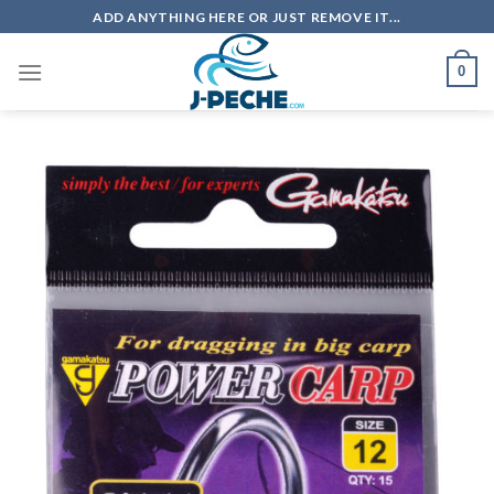
Skip
ADD ANYTHING HERE OR JUST REMOVE IT...
to
content
0