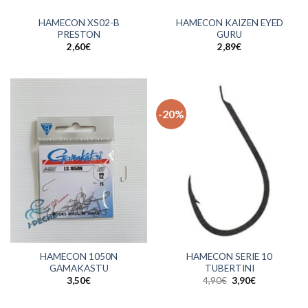
HAMECON XS02-B
HAMECON KAIZEN EYED
PRESTON
GURU
2,60
€
2,89
€
-20%
HAMECON 1050N
HAMECON SERIE 10
GAMAKASTU
TUBERTINI
Le
Le
3,50
€
4,90
€
3,90
€
prix
prix
initial
actuel
était :
est :