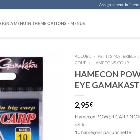
Assign a menu in Them
SIGN A MENU IN THEME OPTIONS > MENUS
ACCUEIL
/
PETITS MATÉRIELS
/
COUP
/
HAMECONS COUP
HAMECON POW
EYE GAMAKAS
2,95
€
Hameçon POWER CARP NOIR a
œillet
10 hameçons par pochette