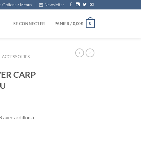
e Options > Menus
Newsletter
0
SE CONNECTER
PANIER /
0,00
€
ACCESSOIRES
ER CARP
TU
vec ardillon à