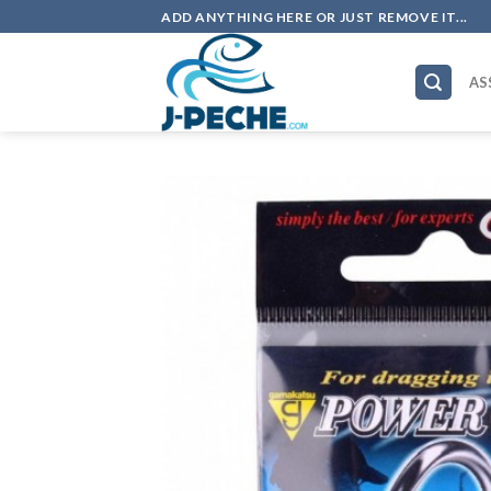
Skip
ADD ANYTHING HERE OR JUST REMOVE IT...
to
content
AS