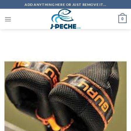
Skip
ADD ANYTHING HERE OR JUST REMOVE IT...
to
content
0