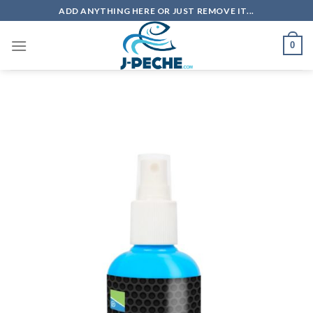
Skip
ADD ANYTHING HERE OR JUST REMOVE IT...
to
content
0