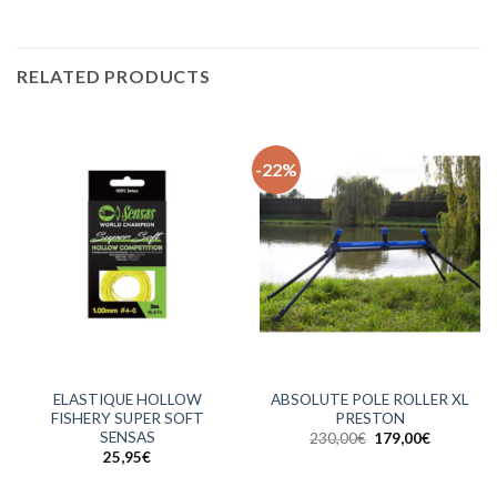
RELATED PRODUCTS
-22%
ELASTIQUE HOLLOW
ABSOLUTE POLE ROLLER XL
FISHERY SUPER SOFT
PRESTON
SENSAS
Le
Le
230,00
€
179,00
€
prix
prix
25,95
€
initial
actuel
était :
est :
230,00€.
179,00€.