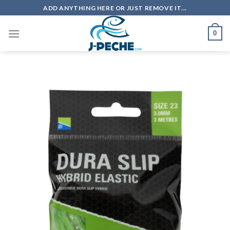
Skip
ADD ANYTHING HERE OR JUST REMOVE IT...
to
content
0