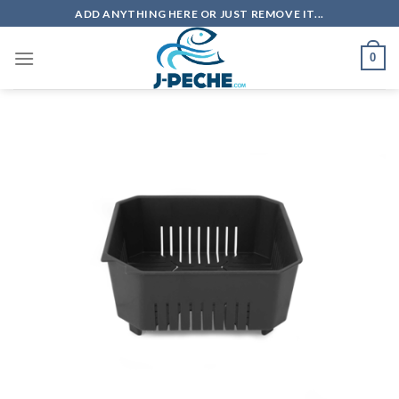
Skip
ADD ANYTHING HERE OR JUST REMOVE IT...
to
content
0