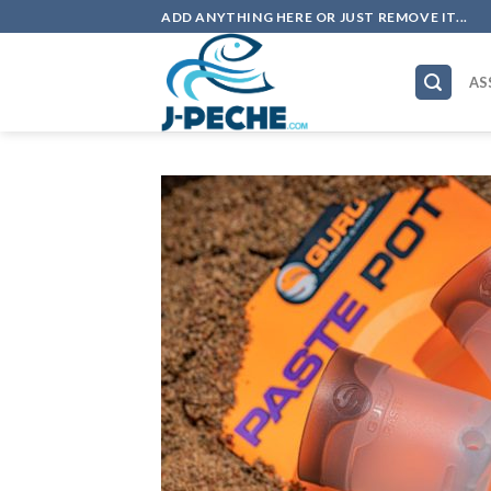
Skip
ADD ANYTHING HERE OR JUST REMOVE IT...
to
content
AS