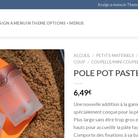
Assign a menu in Them
SIGN A MENU IN THEME OPTIONS > MENUS
ACCUEIL
/
PETITS MATÉRIELS
/
COUP
/
COUPELLE/MINI COUPE
POLE POT PAST
6,49
€
Une nouvelle addition à la ga
spécialement conçue pour la pê
Plus large sans être trop gros 
hauts pour accueillir la pâte fa
Comporte des fixations à sa ba