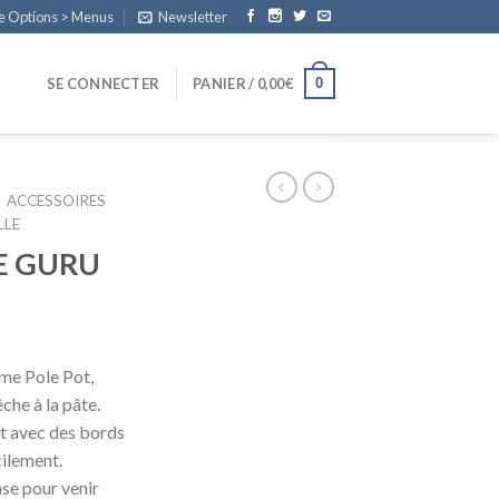
e Options > Menus
Newsletter
0
SE CONNECTER
PANIER /
0,00
€
ACCESSOIRES
LLE
E GURU
mme Pole Pot,
che à la pâte.
et avec des bords
cilement.
se pour venir