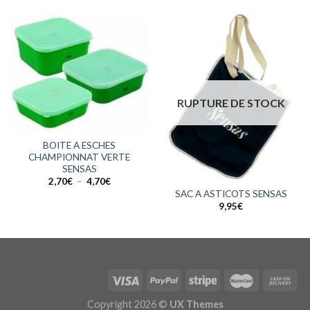
5,49€
à
5,99€
RUPTURE DE STOCK
BOITE A ESCHES
CHAMPIONNAT VERTE
SENSAS
Plage
2,70
€
–
4,70
€
de
SAC A ASTICOTS SENSAS
prix :
9,95
€
2,70€
à
4,70€
Copyright 2026 ©
UX Themes