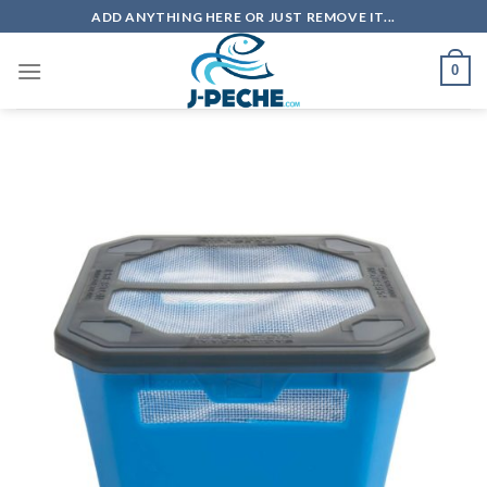
Skip
ADD ANYTHING HERE OR JUST REMOVE IT...
to
content
0