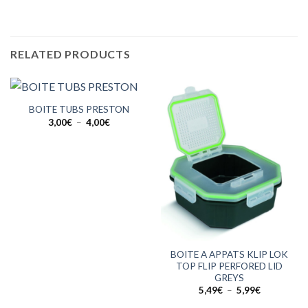
RELATED PRODUCTS
BOITE TUBS PRESTON
Plage
3,00
€
–
4,00
€
de
prix :
3,00€
à
4,00€
BOITE A APPATS KLIP LOK
TOP FLIP PERFORED LID
GREYS
Plage
5,49
€
–
5,99
€
de
prix :