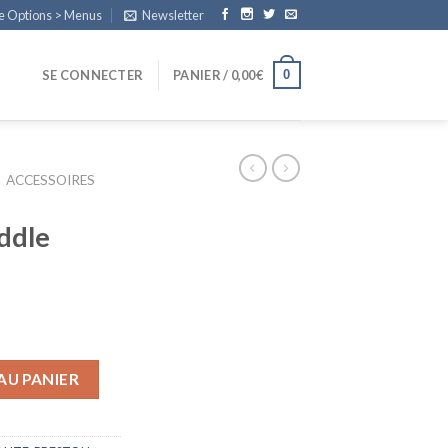
e Options > Menus
Newsletter
0
SE CONNECTER
PANIER /
0,00
€
ACCESSOIRES
ddle
AU PANIER