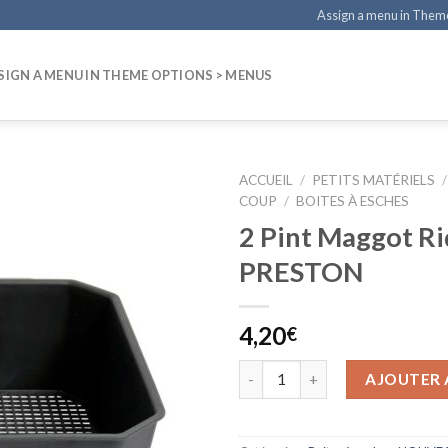
Assign a menu in Them
SIGN A MENU IN THEME OPTIONS > MENUS
ACCUEIL
/
PETITS MATÉRIELS
/
COUP
/
BOITES À ESCHES
2 Pint Maggot Ri
PRESTON
4,20
€
AJOUTER 