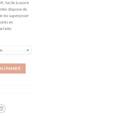
, facile à ouvrir
elles dispose de
€
de les superposer
oints en
arfaite
AU PANIER