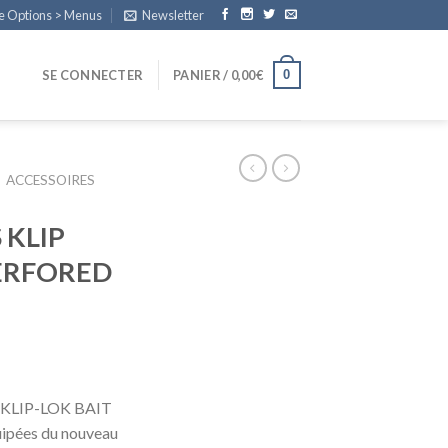
e Options > Menus
Newsletter
0
SE CONNECTER
PANIER /
0,00
€
ACCESSOIRES
 KLIP
PERFORED
e
Y KLIP-LOK BAIT
ipées du nouveau
€