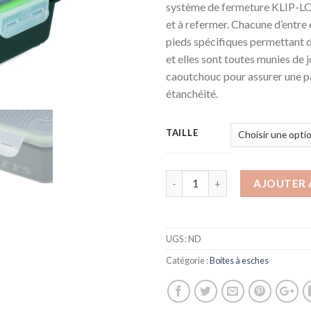
système de fermeture KLIP-LOK
à
et à refermer. Chacune d’entre 
5,99
pieds spécifiques permettant 
et elles sont toutes munies de j
caoutchouc pour assurer une p
étanchéité.
TAILLE
AJOUTER 
UGS :
ND
Catégorie :
Boites à esches