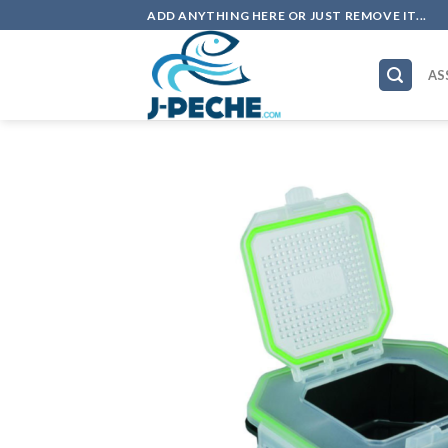
Skip
ADD ANYTHING HERE OR JUST REMOVE IT...
to
content
AS