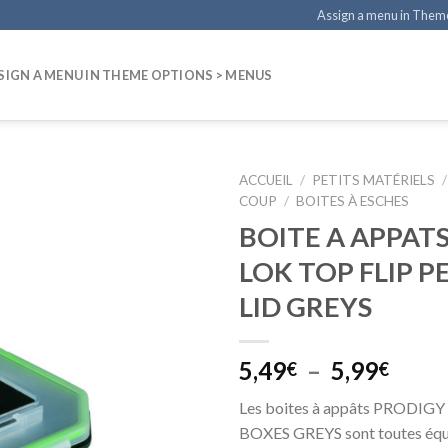
Assign a menu in Them
SIGN A MENU IN THEME OPTIONS > MENUS
ACCUEIL
/
PETITS MATÉRIELS
/
COUP
/
BOITES À ESCHES
BOITE A APPATS
LOK TOP FLIP 
LID GREYS
Plag
5,49
–
5,99
€
€
de
Les boites à appâts PRODIG
prix :
BOXES GREYS sont toutes équ
5,49