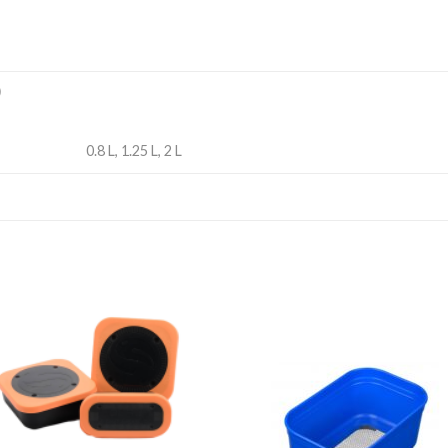
)
0.8 L, 1.25 L, 2 L