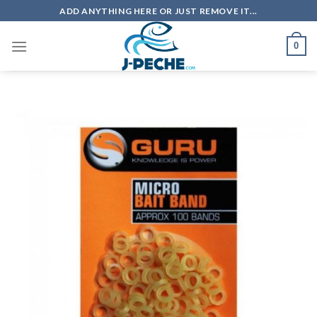
Skip
ADD ANYTHING HERE OR JUST REMOVE IT...
to
content
0