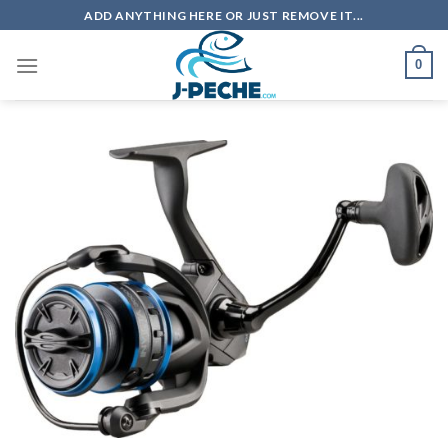
Skip
ADD ANYTHING HERE OR JUST REMOVE IT...
to
content
0