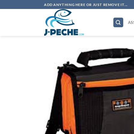
Skip
ADD ANYTHING HERE OR JUST REMOVE IT...
to
content
AS