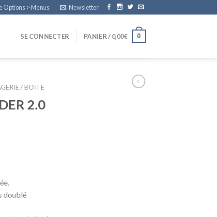
e Options > Menus
Newsletter
0
SE CONNECTER
PANIER /
0,00
€
GERIE / BOITE
DER 2.0
ée.
s doublé