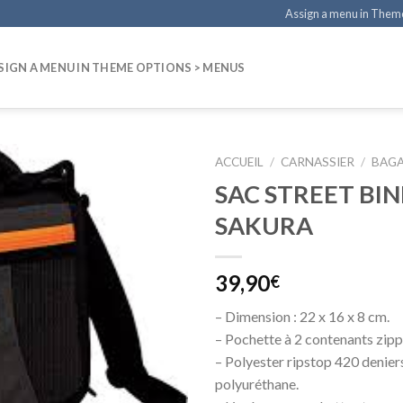
Assign a menu in Them
SIGN A MENU IN THEME OPTIONS > MENUS
ACCUEIL
/
CARNASSIER
/
BAGA
SAC STREET BIN
SAKURA
39,90
€
– Dimension : 22 x 16 x 8 cm.
– Pochette à 2 contenants zipp
– Polyester ripstop 420 denier
polyuréthane.