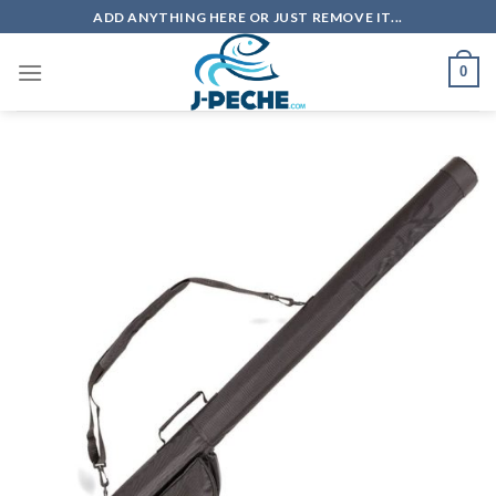
Skip
ADD ANYTHING HERE OR JUST REMOVE IT...
to
content
0