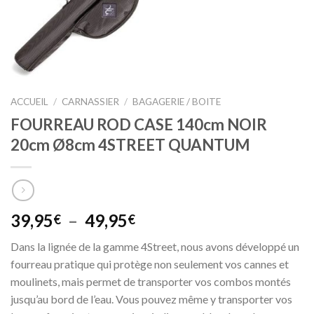
ACCUEIL
/
CARNASSIER
/
BAGAGERIE / BOITE
FOURREAU ROD CASE 140cm NOIR
20cm Ø8cm 4STREET QUANTUM
Plage
39,95
–
49,95
€
€
de
Dans la lignée de la gamme 4Street, nous avons développé un
prix :
fourreau pratique qui protège non seulement vos cannes et
39,95€
moulinets, mais permet de transporter vos combos montés
à
jusqu’au bord de l’eau. Vous pouvez même y transporter vos
49,95€