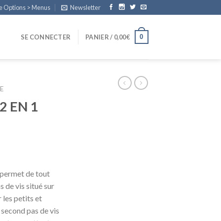
e Options > Menus
Newsletter
0
SE CONNECTER
PANIER /
0,00
€
E
2 EN 1
 permet de tout
 de vis situé sur
les petits et
 second pas de vis