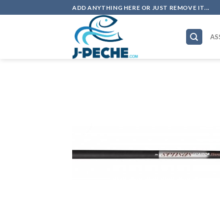
Skip
ADD ANYTHING HERE OR JUST REMOVE IT...
to
content
AS