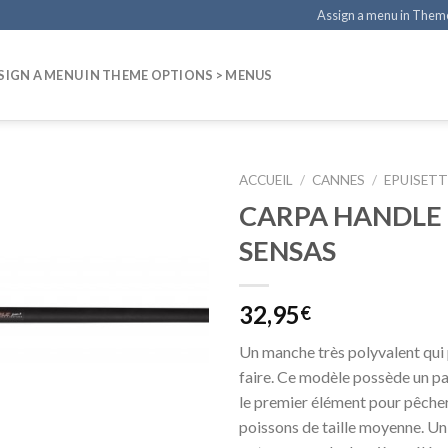
Assign a menu in Them
SIGN A MENU IN THEME OPTIONS > MENUS
ACCUEIL
/
CANNES
/
EPUISETT
CARPA HANDLE 
SENSAS
32,95
€
Un manche très polyvalent qui
faire. Ce modèle possède un pas
le premier élément pour pêcher 
poissons de taille moyenne. Un