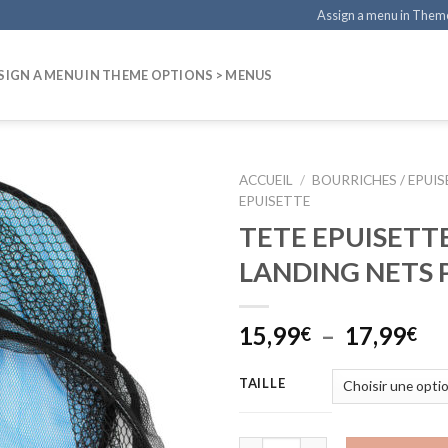
Assign a menu in Them
SIGN A MENU IN THEME OPTIONS > MENUS
ACCUEIL
/
BOURRICHES / EPUI
EPUISETTE
TETE EPUISETT
LANDING NETS
Pl
15,99
–
17,99
€
€
de
pri
TAILLE
15
à