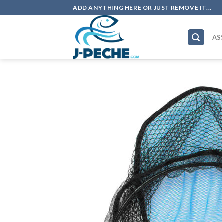
Skip
ADD ANYTHING HERE OR JUST REMOVE IT...
to
content
AS