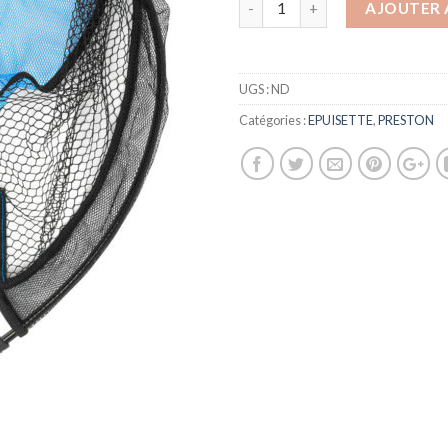
17
AJOUTER 
UGS :
ND
Catégories :
EPUISETTE
,
PRESTON