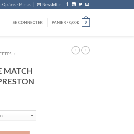
e Options > Menus
Newsletter
0
SE CONNECTER
PANIER /
0,00
€
SETTES
/
E MATCH
 PRESTON
age
x :
,99€