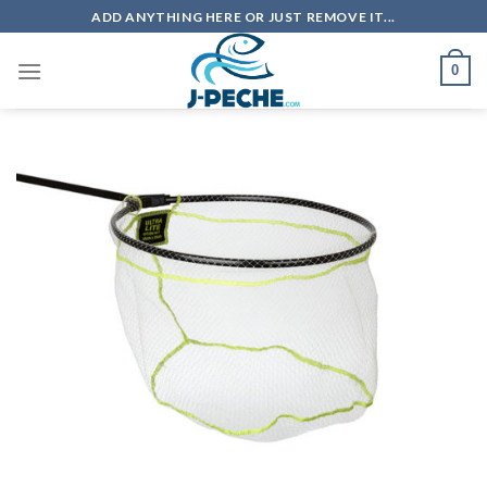
Skip
ADD ANYTHING HERE OR JUST REMOVE IT...
to
content
0