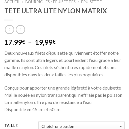
ACCUEIL
/
BOURRICHES / EPUISETTES
/
EPUISETTE
TETE ULTRA LITE NYLON MATRIX
Plage
17,99
–
19,99
€
€
de
Deux nouveaux filets d’épuisette qui viennent étoffer notre
prix :
gamme. Ils sont ultra légers et pourfendent l’eau grâce à leur
17,99€
maille en nylon. Ces filets sèchent très rapidement et sont
à
disponibles dans les deux tailles les plus populaires.
19,99€
Conçus pour apporter une grande légèreté à votre épuisette
Maille nouée en nylon transparent qui n’effraie pas le poisson
La maille nylon offre peu de résistance à l’eau
Disponible en 45cm et 50cm
TAILLE