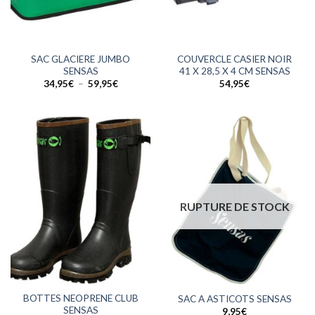
SAC GLACIERE JUMBO
COUVERCLE CASIER NOIR
SENSAS
41 X 28,5 X 4 CM SENSAS
Plage
34,95
€
–
59,95
€
54,95
€
de
prix :
34,95€
à
59,95€
RUPTURE DE STOCK
BOTTES NEOPRENE CLUB
SAC A ASTICOTS SENSAS
SENSAS
9,95
€