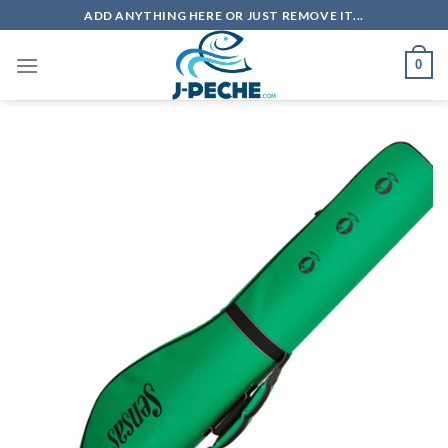
Skip
ADD ANYTHING HERE OR JUST REMOVE IT...
to
content
0