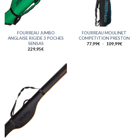
FOURREAU JUMBO
FOURREAU MOULINET
ANGLAISE RIGIDE 3 POCHES
COMPETITION PRESTON
SENSAS
Plage
77,99
€
–
109,99
€
de
229,95
€
prix :
77,99€
à
109,99€