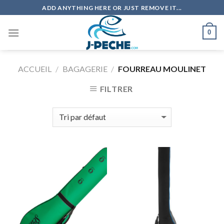
Skip
ADD ANYTHING HERE OR JUST REMOVE IT...
to
content
0
ACCUEIL
/
BAGAGERIE
/
FOURREAU MOULINET
FILTRER