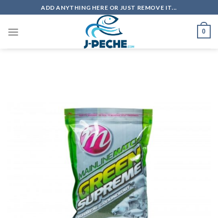
Skip
ADD ANYTHING HERE OR JUST REMOVE IT...
to
content
0