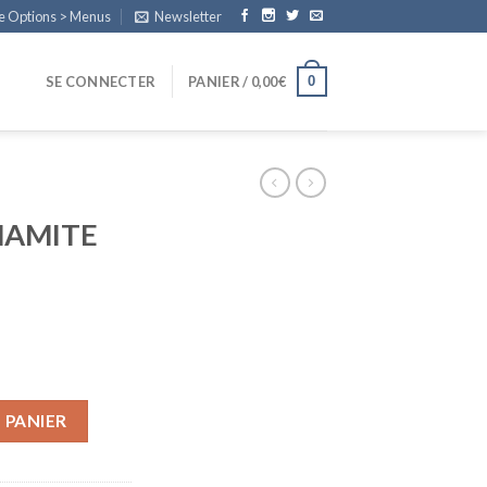
e Options > Menus
Newsletter
0
SE CONNECTER
PANIER /
0,00
€
NAMITE
 PANIER