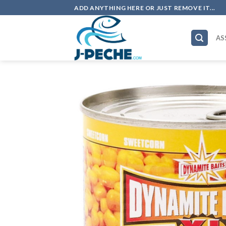
Skip
ADD ANYTHING HERE OR JUST REMOVE IT...
to
content
AS