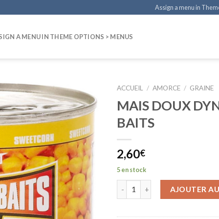
Assign a menu in Them
SIGN A MENU IN THEME OPTIONS > MENUS
ACCUEIL
/
AMORCE
/
GRAINE
MAIS DOUX DY
BAITS
2,60
€
5 en stock
AJOUTER AU