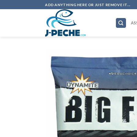
Skip
ADD ANYTHING HERE OR JUST REMOVE IT...
to
content
AS