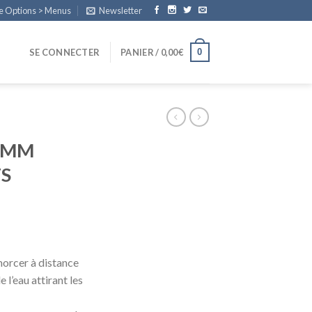
e Options > Menus
Newsletter
0
SE CONNECTER
PANIER /
0,00
€
 8MM
S
morcer à distance
e l’eau attirant les