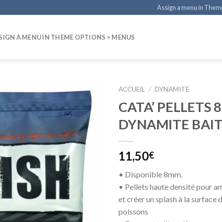
Assign a menu in Them
SIGN A MENU IN THEME OPTIONS > MENUS
ACCUEIL
/
DYNAMITE
CATA’ PELLETS
DYNAMITE BAIT
11,50
€
• Disponible 8mm.
• Pellets haute densité pour a
et créer un splash à la surface d
poissons