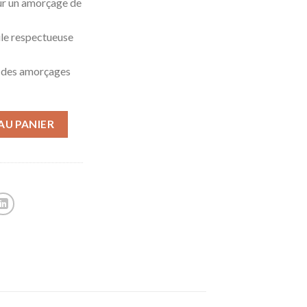
our un amorçage de
ile respectueuse
e des amorçages
AU PANIER