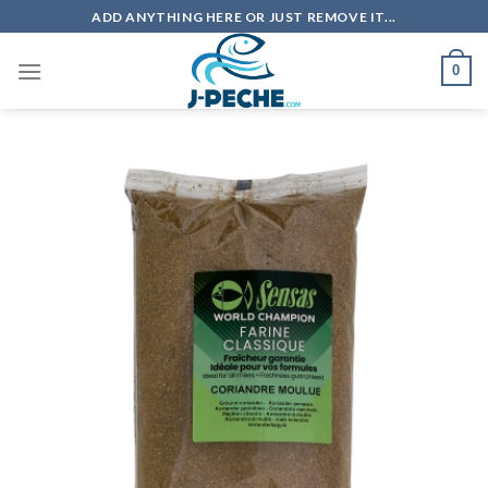
Skip
ADD ANYTHING HERE OR JUST REMOVE IT...
to
content
0