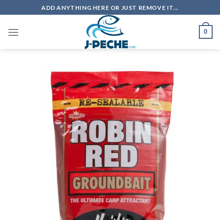
Skip
ADD ANYTHING HERE OR JUST REMOVE IT...
to
content
0