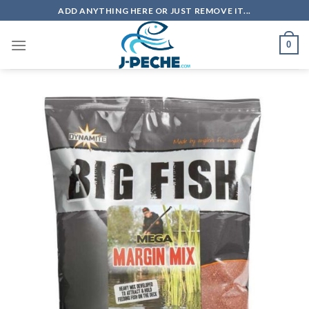
Skip
ADD ANYTHING HERE OR JUST REMOVE IT...
to
content
0