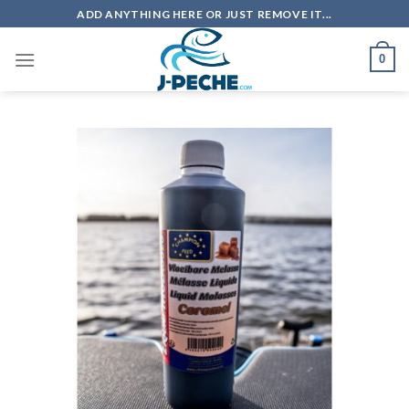
Skip
ADD ANYTHING HERE OR JUST REMOVE IT...
to
content
0