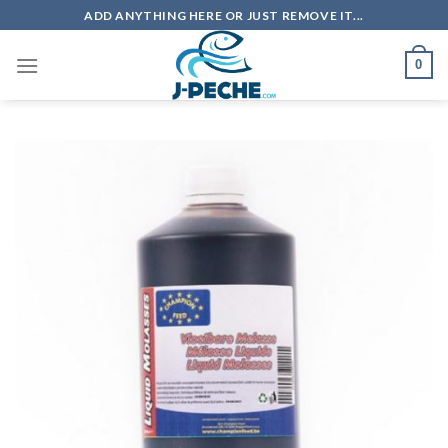
Skip
ADD ANYTHING HERE OR JUST REMOVE IT...
to
content
0